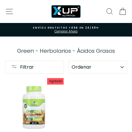
Ir
directamente
NAVEGACIÓN
BUSCAR
CA
al
contenido
ENVÍOS GRATUITOS +45€ EN 24/48H
Comprar Ahora
Green - Herbolarios - Ácidos Grasos
ORDENAR
Filtrar
Agotado