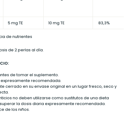
5 mg TE
10 mg TE
83,3%
cia de nutrientes
sis de 2 perlas al día.
CIO:
ntes de tomar el suplemento.
ria expresamente recomendada.
 cerrado en su envase original en un lugar fresco, seco y
ecta.
icios no deben utilizarse como sustitutos de una dieta
o superar la dosis diaria expresamente recomendada.
e de los niños.