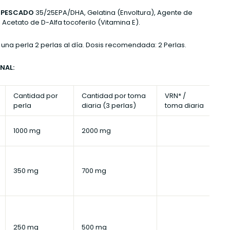
PESCADO
35
/25EPA/DHA, Gelatina (Envoltura), Agente de
 Acetato de D-Alfa tocoferilo (Vitamina E).
una perla 2 perlas al día. Dosis recomendada: 2 Perlas.
NAL:
Cantidad por
Cantidad por toma
VRN* /
perla
diaria (3 perlas)
toma diaria
1000 mg
2000 mg
350 mg
700 mg
250 mg
500 mg