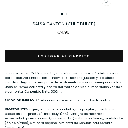
CERRAR
(ESC)
SALSA CANTON (CHILE DULCE)
Precio
€4,90
habitual
AGREGAR AL CARRITO
La nueva salsa Catón de X-UP, sin azúcares ni grasa añadida es ideal
para aderezar ensaladas, sándwiches, hamburguesas y proteínas
cocidas. Llega a formar parte de tu alimentación sana, siempre que las
uses en forma correcta y dentro del marco de una alimentación variada
y completa. Contenido Neto: 300ml.
MODO DE EMPLEO:
Añade como aderezo a tus comidas favoritas.
INGREDIENTES:
agua, pimiento rojo, cebolla, ajo, jengibre, mezcla de
especias, sal, piña(2%), maracuyá(2%), vinagre de manzana,
espesante (goma xantana), conservador (sorbato potásico), acidulante
(ácido cítrico), pimienta cayena, pimienta de Schuan, edulcorante
(sucralosa).