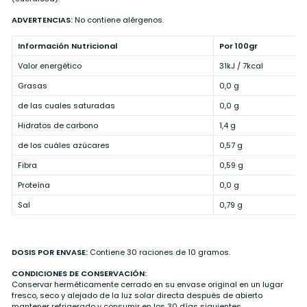
ADVERTENCIAS:
No contiene alérgenos.
Información Nutricional
Por 100gr
Valor energético
31kJ / 7kcal
Grasas
0,0 g
de las cuales saturadas
0,0 g
Hidratos de carbono
1,4 g
de los cuáles azúcares
0,57 g
Fibra
0,59 g
Proteína
0,0 g
Sal
0,79 g
DOSIS POR ENVASE:
Contiene 30 raciones de 10 gramos.
CONDICIONES DE CONSERVACIÓN:
Conservar herméticamente cerrado en su envase original en un lugar
fresco, seco y alejado de la luz solar directa después de abierto
mantener refrigerado y consumir en los 30 días siguientes.