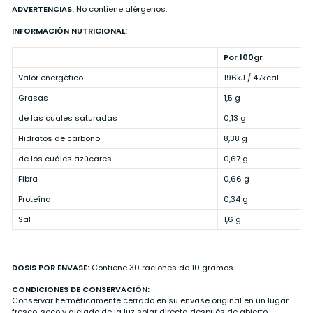
ADVERTENCIAS:
No contiene alérgenos.
INFORMACIÓN NUTRICIONAL:
Por 100gr
Valor energético
196kJ / 47kcal
Grasas
1,5 g
de las cuales saturadas
0,13 g
Hidratos de carbono
8,38 g
de los cuáles azúcares
0,67 g
Fibra
0,66 g
Proteína
0,34 g
Sal
1,6 g
DOSIS POR ENVASE:
Contiene 30 raciones de 10 gramos.
CONDICIONES DE CONSERVACIÓN:
Conservar herméticamente cerrado en su envase original en un lugar
fresco, seco y alejado de la luz solar directa después de abierto