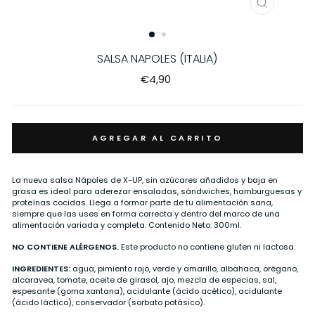
CERRAR
(ESC)
SALSA NAPOLES (ITALIA)
Precio
€4,90
habitual
AGREGAR AL CARRITO
La nueva salsa Nápoles de X-UP, sin azúcares añadidos y baja en
grasa es ideal para aderezar ensaladas, sándwiches, hamburguesas y
proteínas cocidas. Llega a formar parte de tu alimentación sana,
siempre que las uses en forma correcta y dentro del marco de una
alimentación variada y completa. Contenido Neto: 300ml.
NO CONTIENE ALÉRGENOS.
Este producto no contiene gluten ni lactosa.
INGREDIENTES:
agua, pimiento rojo, verde y amarillo, albahaca, orégano,
alcaravea, tomate, aceite de girasol, ajo, mezcla de especias, sal,
espesante (goma xantana), acidulante (ácido acético), acidulante
(ácido láctico), conservador (sorbato potásico).